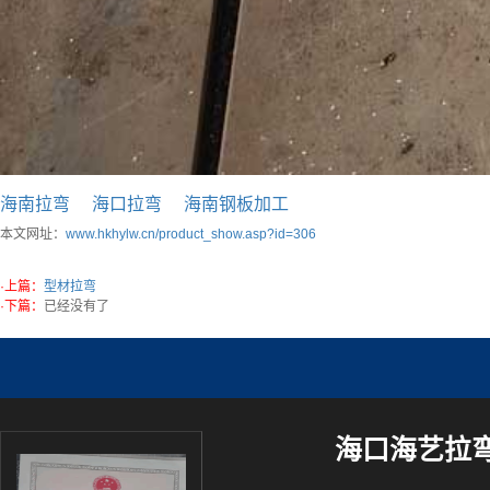
海南拉弯
海口拉弯
海南钢板加工
本文网址：
www.hkhylw.cn/product_show.asp?id=306
·上篇：
型材拉弯
·下篇：
已经没有了
海口海艺拉