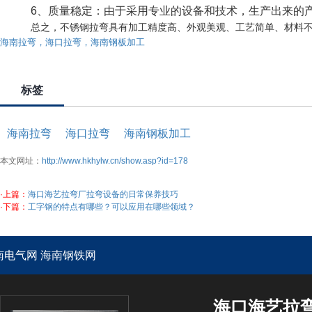
6、质量稳定：由于采用专业的设备和技术，生产出来的产
总之，不锈钢拉弯具有加工精度高、外观美观、工艺简单、材料不变
海南拉弯，海口拉弯，海南钢板加工
标签
海南拉弯
海口拉弯
海南钢板加工
本文网址：
http://www.hkhylw.cn/show.asp?id=178
·上篇：
海口海艺拉弯厂拉弯设备的日常保养技巧
·下篇：
工字钢的特点有哪些？可以应用在哪些领域？
南电气网
海南钢铁网
海口海艺拉