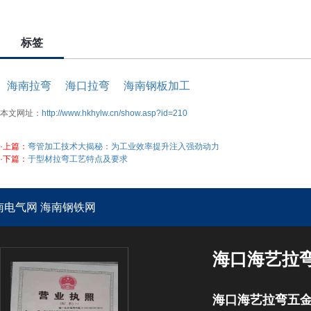
标签
海南拉弯
海口拉弯
海南钢板加工
本文网址：
http://www.hkhylw.cn/show.asp?id=210
·上篇：
弯管加工技术大揭秘：为工业效率提升注入强劲动力
·下篇：
于型材拉弯工艺特点及要求
南电气网
海南钢铁网
海口海艺拉
海口海艺拉弯五