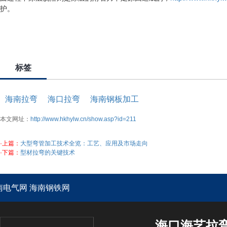
护。
标签
海南拉弯
海口拉弯
海南钢板加工
本文网址：
http://www.hkhylw.cn/show.asp?id=211
·上篇：
大型弯管加工技术全览：工艺、应用及市场走向
·下篇：
型材拉弯的关键技术
南电气网
海南钢铁网
海口海艺拉