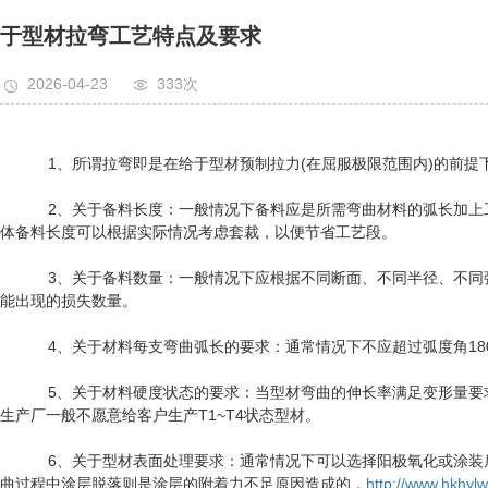
于型材拉弯工艺特点及要求
2026-04-23
333次
1、所谓拉弯即是在给于型材预制拉力(在屈服极限范围内)的前提下
2、关于备料长度：一般情况下备料应是所需弯曲材料的弧长加上工艺段之和，
体备料长度可以根据实际情况考虑套裁，以便节省工艺段。
3、关于备料数量：一般情况下应根据不同断面、不同半径、不同弧长
能出现的损失数量。
4、关于材料每支弯曲弧长的要求：通常情况下不应超过弧度角18
5、关于材料硬度状态的要求：当型材弯曲的伸长率满足变形量要求时应选择T5
生产厂一般不愿意给客户生产T1~T4状态型材。
6、关于型材表面处理要求：通常情况下可以选择阳极氧化或涂装后弯
曲过程中涂层脱落则是涂层的附着力不足原因造成的，
http://www.hkhylw